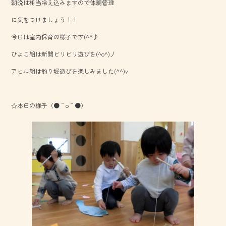
朝晩は相当冷え込みますので体調管理
b
に気をつけましょう！！
o
今日は室内保育の様子です(^^♪
ok
ひよこ組は新聞ビリビリ遊びを(^o^)丿
アヒル組は釣り堀遊びを楽しみました(^^)v
☆本日の様子（●＾o＾●）