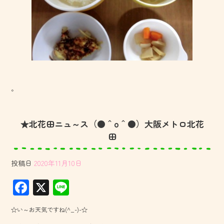
。
★北花田ニュ～ス（●＾o＾●）大阪メトロ北花
田
投稿日
2020年11月10日
F
X
Li
ac
ne
☆い～お天気ですね(^_-)-☆
e