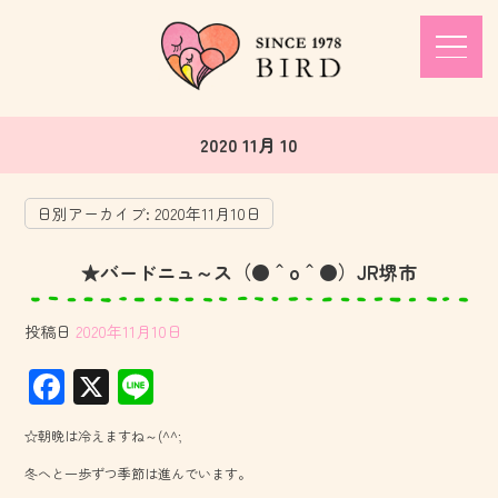
2020 11月 10
日別アーカイブ:
2020年11月10日
★バードニュ～ス（●＾o＾●）JR堺市
投稿日
2020年11月10日
F
X
Li
ac
ne
☆朝晩は冷えますね～(^^;
e
冬へと一歩ずつ季節は進んでいます。
b