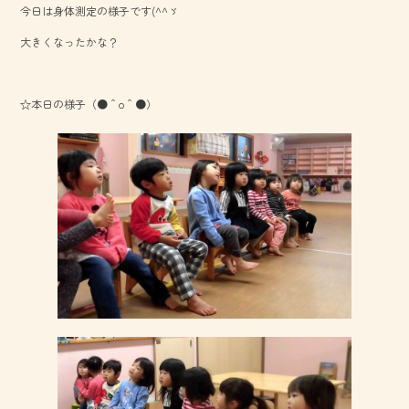
今日は身体測定の様子です(^^ゞ
o
大きくなったかな？
ok
☆本日の様子（●＾o＾●）