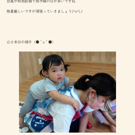
台風や秋雨前線で雨予報の日が多いですね
b
残暑厳しいですが頑張っていきましょう(^o^)丿
o
ok
☆彡本日の様子（●＾o＾●）