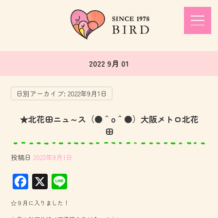
2022 9月 01
日別アーカイブ:
2022年9月1日
★北花田ニュ～ス（●＾o＾●）大阪メトロ北花
田
投稿日
2022年9月1日
F
X
Li
ac
ne
☆９月に入りました！
e