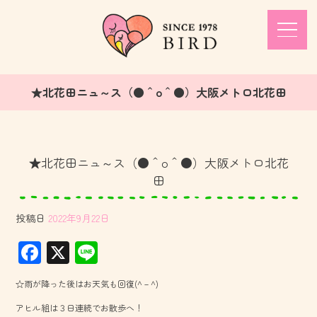
★北花田ニュ～ス（●＾o＾●）大阪メトロ北花田
★北花田ニュ～ス（●＾o＾●）大阪メトロ北花
田
投稿日
2022年9月22日
F
X
Li
ac
ne
☆雨が降った後はお天気も回復(^－^)
e
アヒル組は３日連続でお散歩へ！