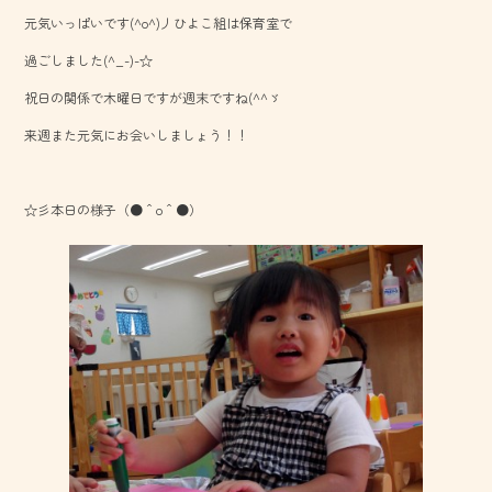
b
元気いっぱいです(^o^)丿ひよこ組は保育室で
o
過ごしました(^_-)-☆
ok
祝日の関係で木曜日ですが週末ですね(^^ゞ
来週また元気にお会いしましょう！！
☆彡本日の様子（●＾o＾●）