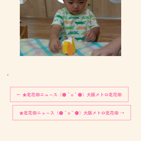
。
←
★北花田ニュ～ス（●＾o＾●）大阪メトロ北花田
★北花田ニュ～ス（●＾o＾●）大阪メトロ北花田
→