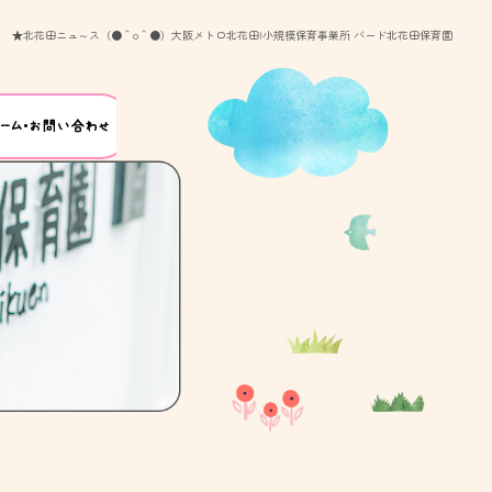
★北花田ニュ～ス（●＾o＾●）大阪メトロ北花田|小規模保育事業所 バード北花田保育園