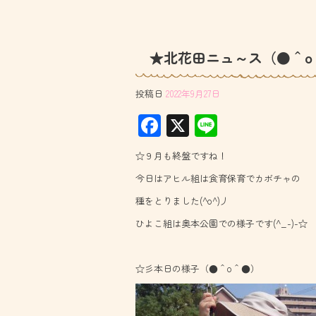
★北花田ニュ～ス（●＾o
投稿日
2022年9月27日
F
X
Li
ac
ne
☆９月も終盤ですね！
e
今日はアヒル組は食育保育でカボチャの
b
種をとりました(^o^)丿
o
ひよこ組は奥本公園での様子です(^_-)-☆
ok
☆彡本日の様子（●＾o＾●）