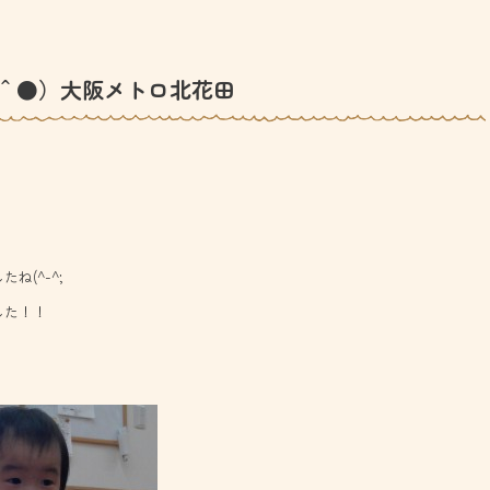
＾●）大阪メトロ北花田
(^-^;
した！！