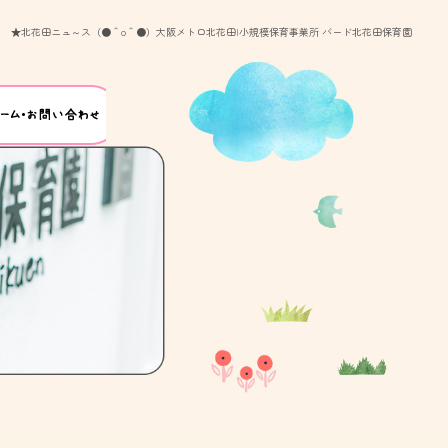
★北花田ニュ～ス（●＾o＾●）大阪メトロ北花田|小規模保育事業所 バード北花田保育園