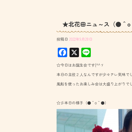
★北花田ニュ～ス（●＾o
投稿日
2022年9月28日
F
X
Li
ac
ne
☆今日はお誕生会です(^^ゞ
e
本日の主役２人なんですが少々テレ気味でしたね
b
風船を使ったお楽しみ会は大盛り上がりで
o
ok
☆彡本日の様子（●＾o＾●）