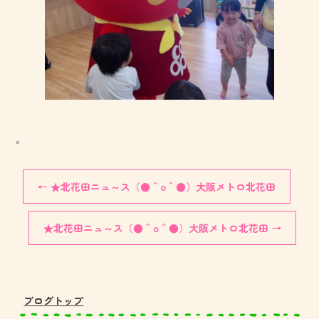
。
←
★北花田ニュ～ス（●＾o＾●）大阪メトロ北花田
★北花田ニュ～ス（●＾o＾●）大阪メトロ北花田
→
ブログトップ