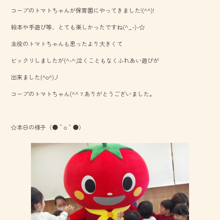
b
コープのトマトちゃんが保育園にやってきました!(^^)!
o
絵本や手遊び等、とても楽しかったですね(^_-)-☆
ok
主役のトマトちゃんも思ったより大きくて
ビックリしましたが(^-^;泣くこともなくふれあい遊びが
出来ました(^o^)丿
コープのトマトちゃん(^^ゞありがとうございました。
☆本日の様子（●＾o＾●）