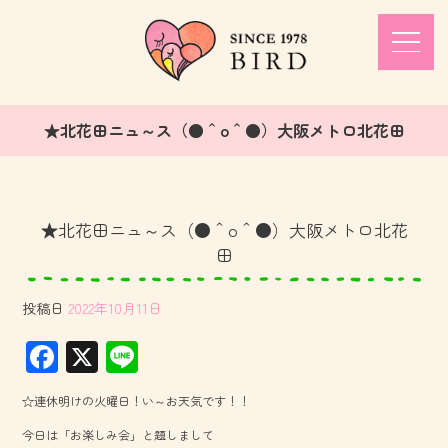
★北花田ニュ～ス（●＾o＾●）大阪メトロ北花田
★北花田ニュ～ス（●＾o＾●）大阪メトロ北花
田
投稿日
2022年10月11日
F
X
Li
ac
ne
☆連休明けの火曜日！い～お天気です！！
e
今日は「お楽しみ会」と題しまして