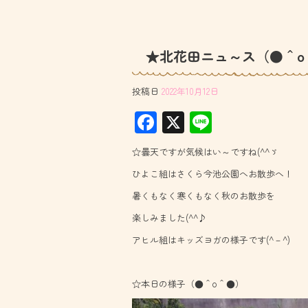
★北花田ニュ～ス（●＾o
投稿日
2022年10月12日
F
X
Li
ac
ne
☆曇天ですが気候はい～ですね(^^ゞ
e
ひよこ組はさくら今池公園へお散歩へ！
b
暑くもなく寒くもなく秋のお散歩を
o
楽しみました(^^♪
ok
アヒル組はキッズヨガの様子です(^－^)
☆本日の様子（●＾o＾●）