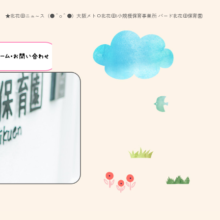
★北花田ニュ～ス（●＾o＾●）大阪メトロ北花田|小規模保育事業所 バード北花田保育園