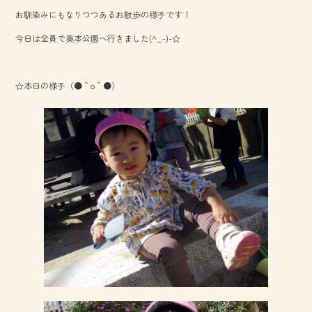
b
お馴染みにもなりつつあるお散歩の様子です！
o
今日は全員で奥本公園へ行きました(^_-)-☆
ok
☆本日の様子（●＾o＾●）