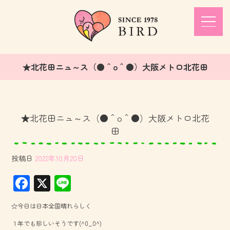
★北花田ニュ～ス（●＾o＾●）大阪メトロ北花田
★北花田ニュ～ス（●＾o＾●）大阪メトロ北花
田
投稿日
2022年10月20日
F
X
Li
ac
ne
☆今日は日本全国晴れらしく
e
１年でも珍しいそうです(^0_0^)