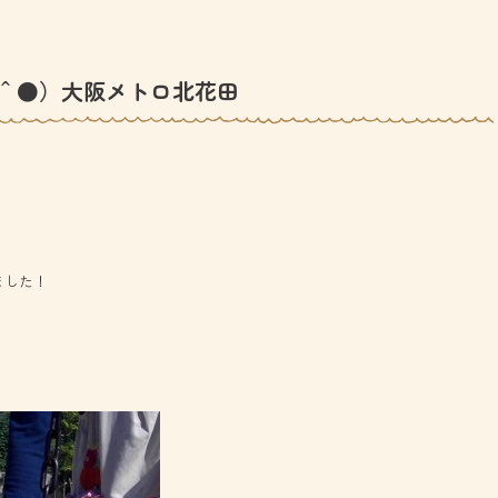
＾●）大阪メトロ北花田
ました！