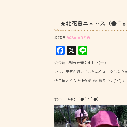
★北花田ニュ～ス（●＾o
投稿日
2022年10月21日
F
X
Li
ac
ne
☆今週も週末を迎えました(^^ゞ
e
い～お天気が続いてお散歩ウィークになり
b
今日はさくら今池公園での様子です(^o^)丿
o
ok
☆本日の様子（●＾o＾●）