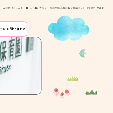
★北花田ニュ～ス（●＾o＾●）大阪メトロ北花田|小規模保育事業所 バード北花田保育園