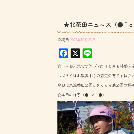
★北花田ニュ～ス（●＾o
投稿日
2022年10月26日
F
X
Li
ac
ne
☆い～お天気です(^_-)-☆ １０月も終盤を
e
しばらくはお散歩中心の設定保育ですね(^o^
b
今日は東浅香山公園とさくら今池公園の様
o
☆本日の様子（●＾o＾●）
ok