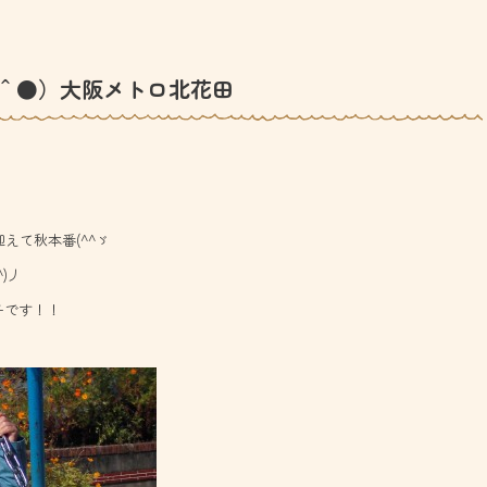
＾●）大阪メトロ北花田
迎えて秋本番(^^ゞ
)丿
子です！！