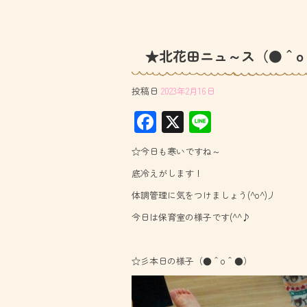
★北花田ニュ～ス（●＾o
投稿日
2023年2月16日
F
X
Li
ac
ne
☆今日も寒いですね～
e
底冷えがします！
b
体調管理に気をつけましょう(^o^)丿
o
今日は保育室の様子です(^^♪
ok
☆彡本日の様子（●＾o＾●）