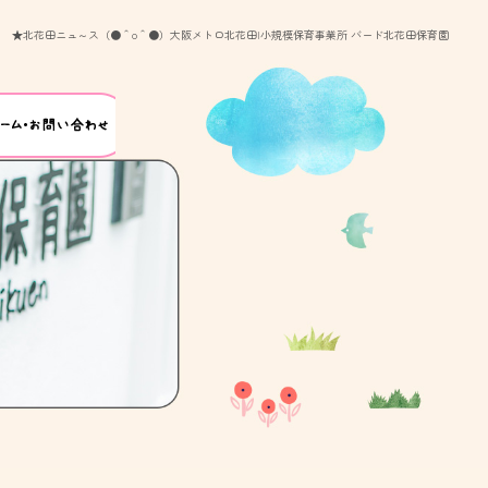
★北花田ニュ～ス（●＾o＾●）大阪メトロ北花田|小規模保育事業所 バード北花田保育園