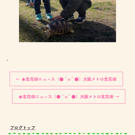
。
←
★北花田ニュ～ス（●＾o＾●）大阪メトロ北花田
★北花田ニュ～ス（●＾o＾●）大阪メトロ北花田
→
ブログトップ