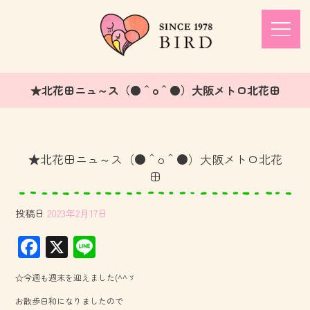
★北花田ニュ～ス（●＾o＾●）大阪メトロ北花田
★北花田ニュ～ス（●＾o＾●）大阪メトロ北花
田
投稿日
2023年2月17日
F
X
Li
ac
ne
☆今週も週末を迎えました(^^ゞ
e
お散歩日和になりましたので