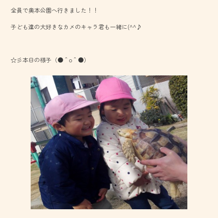
b
全員で奥本公園へ行きました！！
o
子ども達の大好きなカメのキャラ君も一緒に(^^♪
ok
☆彡本日の様子（●＾o＾●）