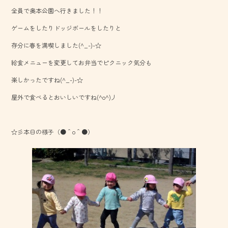
b
全員で奥本公園へ行きました！！
o
ゲームをしたりドッジボールをしたりと
ok
存分に春を満喫しました(^_-)-☆
給食メニューを変更してお弁当でピクニック気分も
楽しかったですね(^_-)-☆
屋外で食べるとおいしいですね(^o^)丿
☆彡本日の様子（●＾o＾●）