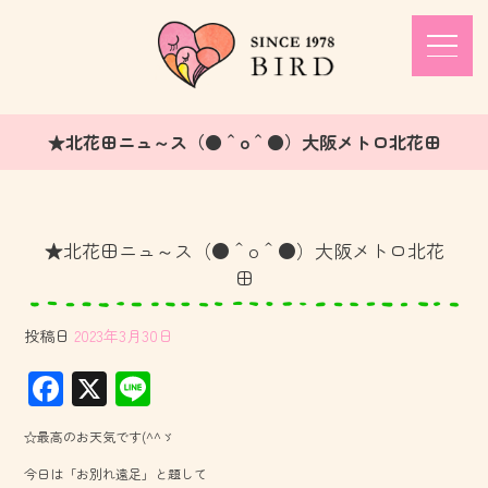
★北花田ニュ～ス（●＾o＾●）大阪メトロ北花田
★北花田ニュ～ス（●＾o＾●）大阪メトロ北花
田
投稿日
2023年3月30日
F
X
Li
ac
ne
☆最高のお天気です(^^ゞ
e
今日は「お別れ遠足」と題して