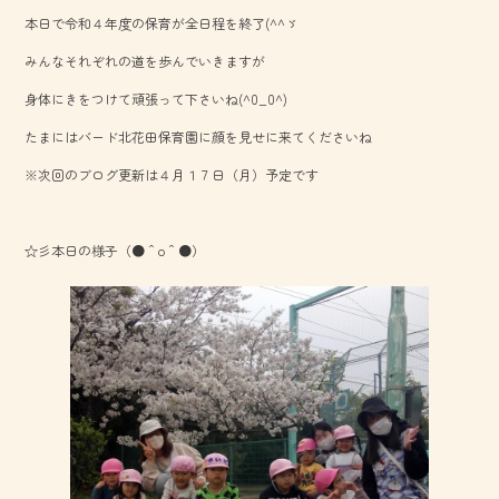
b
本日で令和４年度の保育が全日程を終了(^^ゞ
o
みんなそれぞれの道を歩んでいきますが
ok
身体にきをつけて頑張って下さいね(^0_0^)
たまにはバード北花田保育園に顔を見せに来てくださいね
※次回のブログ更新は４月１７日（月）予定です
☆彡本日の様子（●＾o＾●）