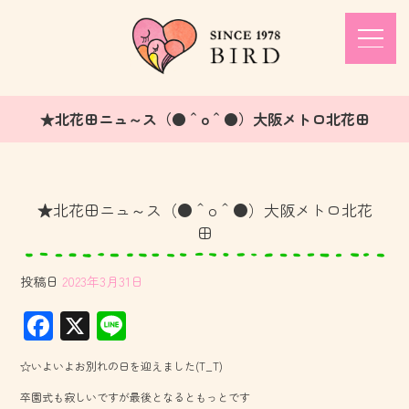
★北花田ニュ～ス（●＾o＾●）大阪メトロ北花田
★北花田ニュ～ス（●＾o＾●）大阪メトロ北花
田
投稿日
2023年3月31日
F
X
Li
ac
ne
☆いよいよお別れの日を迎えました(T_T)
e
卒園式も寂しいですが最後となるともっとです