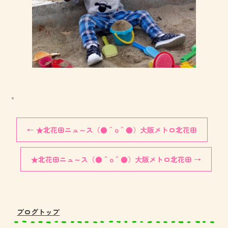
。
←
★北花田ニュ～ス（●＾o＾●）大阪メトロ北花田
★北花田ニュ～ス（●＾o＾●）大阪メトロ北花田
→
ブログトップ