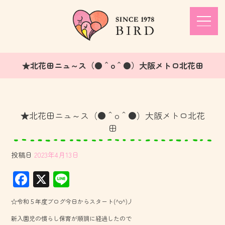
★北花田ニュ～ス（●＾o＾●）大阪メトロ北花田
★北花田ニュ～ス（●＾o＾●）大阪メトロ北花
田
投稿日
2023年4月13日
F
X
Li
ac
ne
☆令和５年度ブログ今日からスタート(^o^)丿
e
新入園児の慣らし保育が順調に経過したので