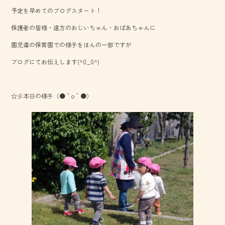
b
予定を早めてのブログスタート！
o
保護者の皆様・遠方のおじいちゃん・おばあちゃんに
ok
園児達の保育園での様子をほんの一部ですが
ブログにてお伝えします(^0_0^)
☆彡本日の様子（●＾o＾●）