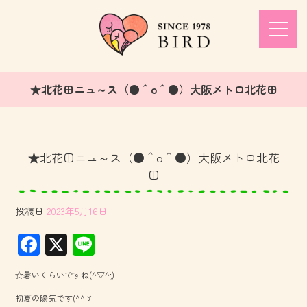
★北花田ニュ～ス（●＾o＾●）大阪メトロ北花田
★北花田ニュ～ス（●＾o＾●）大阪メトロ北花
田
投稿日
2023年5月16日
F
X
Li
ac
ne
☆暑いくらいですね(^▽^;)
e
初夏の陽気です(^^ゞ