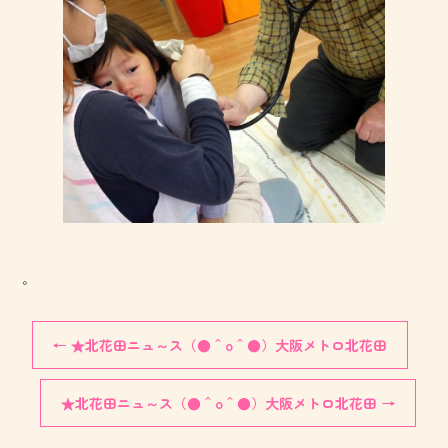
。
←
★北花田ニュ～ス（●＾o＾●）大阪メトロ北花田
★北花田ニュ～ス（●＾o＾●）大阪メトロ北花田
→