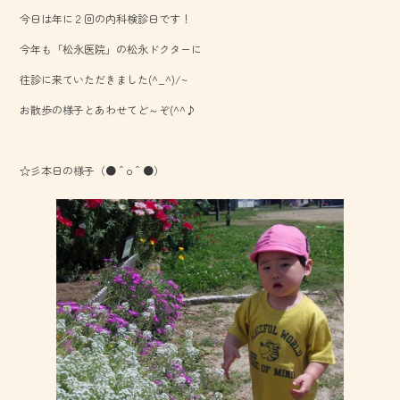
b
今日は年に２回の内科検診日です！
o
今年も「松永医院」の松永ドクターに
ok
往診に来ていただきました(^_^)/~
お散歩の様子とあわせてど～ぞ(^^♪
☆彡本日の様子（●＾o＾●）