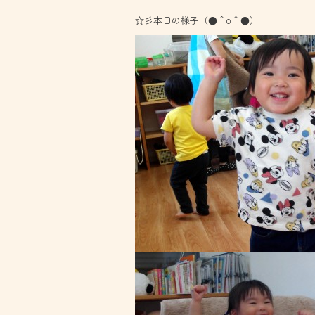
☆彡本日の様子（●＾o＾●）