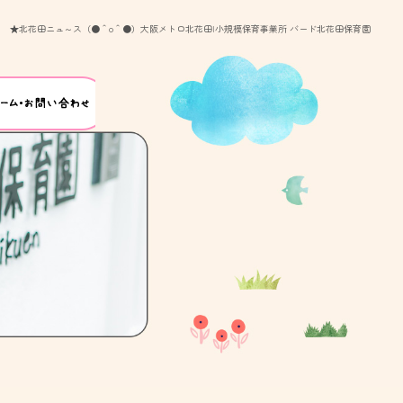
★北花田ニュ～ス（●＾o＾●）大阪メトロ北花田|小規模保育事業所 バード北花田保育園