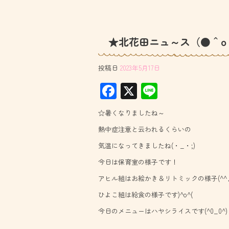
★北花田ニュ～ス（●＾o
投稿日
2023年5月17日
F
X
Li
ac
ne
☆暑くなりましたね～
e
熱中症注意と云われるくらいの
b
気温になってきましたね(・_・;)
o
今日は保育室の様子です！
ok
アヒル組はお絵かき＆リトミックの様子(^^
ひよこ組は給食の様子です)^o^(
今日のメニューはハヤシライスです(^0_0^)