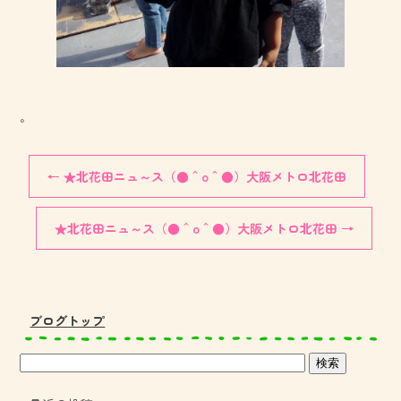
。
←
★北花田ニュ～ス（●＾o＾●）大阪メトロ北花田
★北花田ニュ～ス（●＾o＾●）大阪メトロ北花田
→
ブログトップ