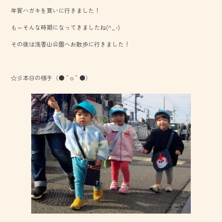
b
年賀ハガキを買いに行きました！
o
も～そんな時期になってきましたね(^_-)
ok
その後は浅香山公園へお散歩に行きました！
☆彡本日の様子（●＾o＾●）