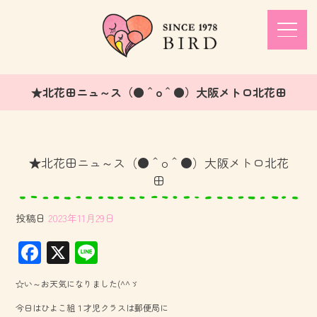
★北花田ニュ～ス（●＾o＾●）大阪メトロ北花田
★北花田ニュ～ス（●＾o＾●）大阪メトロ北花
田
投稿日
2023年11月29日
F
X
Li
ac
ne
☆い～お天気になりました(^^ゞ
e
今日はひよこ組１才児クラスは郵便局に