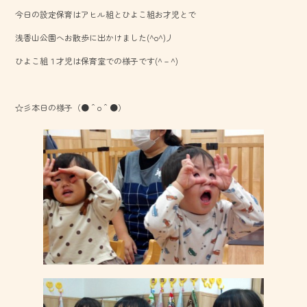
b
今日の設定保育はアヒル組とひよこ組お才児とで
o
浅香山公園へお散歩に出かけました(^o^)丿
ok
ひよこ組１才児は保育室での様子です(^－^)
☆彡本日の様子（●＾o＾●）