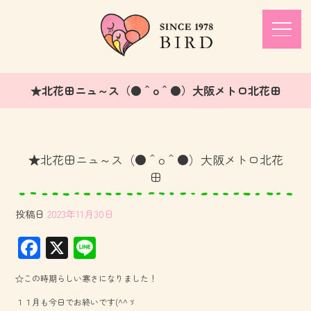
★北花田ニュ～ス（●＾o＾●）大阪メトロ北花田
★北花田ニュ～ス（●＾o＾●）大阪メトロ北花
田
投稿日
2023年11月30日
F
X
Li
ac
ne
☆この時期らしい寒さになりました！
e
１１月も今日でお終いです(^^ゞ