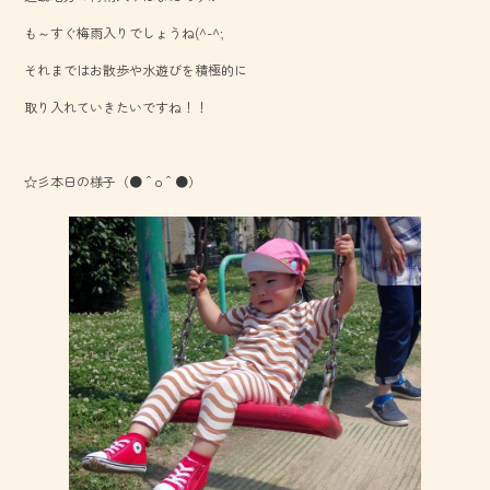
o
も～すぐ梅雨入りでしょうね(^-^;
ok
それまではお散歩や水遊びを積極的に
取り入れていきたいですね！！
☆彡本日の様子（●＾o＾●）