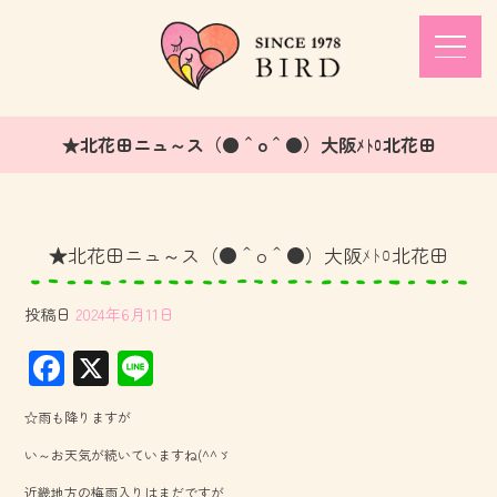
★北花田ニュ～ス（●＾o＾●）大阪ﾒﾄﾛ北花田
★北花田ニュ～ス（●＾o＾●）大阪ﾒﾄﾛ北花田
投稿日
2024年6月11日
F
X
Li
ac
ne
☆雨も降りますが
e
い～お天気が続いていますね(^^ゞ
b
近畿地方の梅雨入りはまだですが