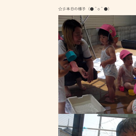
☆彡本日の様子（●＾o＾●）