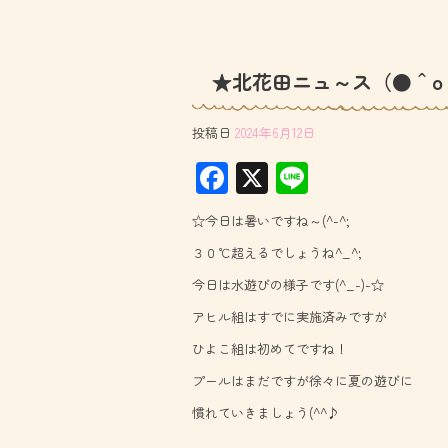
★北花田ニュ～ス（●＾o
投稿日
2024年6月12日
F
X
Li
ac
ne
☆今日は暑いですね～(^-^;
e
３０℃超えるでしょうね^_^;
b
今日は水遊びの様子です(^_-)-☆
o
アヒル組はすでに実施済みですが
ok
ひよこ組は初めてですね！
プールはまだですが徐々に夏の遊びに
慣れていきましょう(^^♪