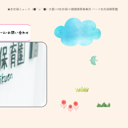
★北花田ニュ～ス（●＾o＾●）大阪ﾒﾄﾛ北花田|小規模保育事業所 バード北花田保育園