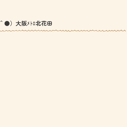
＾●）大阪ﾒﾄﾛ北花田