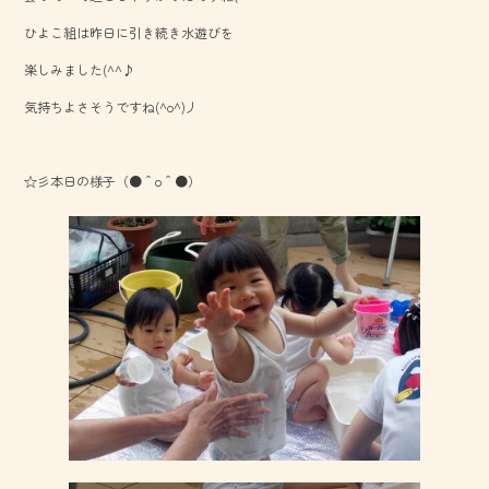
o
ひよこ組は昨日に引き続き水遊びを
ok
楽しみました(^^♪
気持ちよさそうですね(^o^)丿
☆彡本日の様子（●＾o＾●）