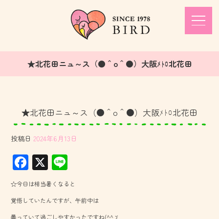
★北花田ニュ～ス（●＾o＾●）大阪ﾒﾄﾛ北花田
★北花田ニュ～ス（●＾o＾●）大阪ﾒﾄﾛ北花田
投稿日
2024年6月13日
F
X
Li
ac
ne
☆今日は相当暑くなると
e
覚悟していたんですが、午前中は
b
曇っていて過ごしやすかったですね(^^ゞ