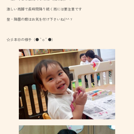
o
激しい雨脚で長時間降り続く雨には要注意です
ok
登・降園の際はお気を付け下さいね(^^ゞ
☆彡本日の様子（●＾o＾●）