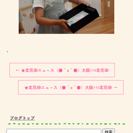
。
←
★北花田ニュ～ス（●＾o＾●）大阪ﾒﾄﾛ北花田
★北花田ニュ～ス（●＾o＾●）大阪ﾒﾄﾛ北花田
→
ブログトップ