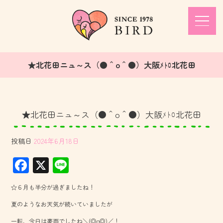
★北花田ニュ～ス（●＾o＾●）大阪ﾒﾄﾛ北花田
★北花田ニュ～ス（●＾o＾●）大阪ﾒﾄﾛ北花田
投稿日
2024年6月18日
F
X
Li
ac
ne
☆６月も半分が過ぎましたね！
e
夏のようなお天気が続いていましたが
b
一転、今日は豪雨でしたね＼(◎o◎)／！