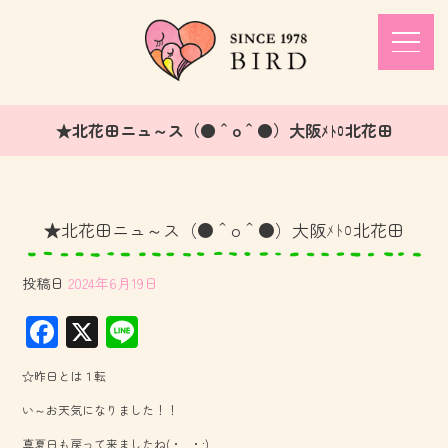
★北花田ニュ～ス（●＾o＾●）大阪ﾒﾄﾛ北花田
★北花田ニュ～ス（●＾o＾●）大阪ﾒﾄﾛ北花田
投稿日
2024年6月19日
F
X
Li
ac
ne
☆昨日とは１転
e
い～お天気になりました！！
b
真夏日も戻って来ましたね(・_・;)