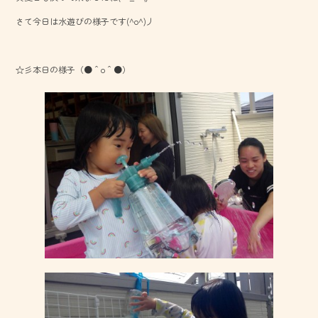
o
さて今日は水遊びの様子です(^o^)丿
ok
☆彡本日の様子（●＾o＾●）