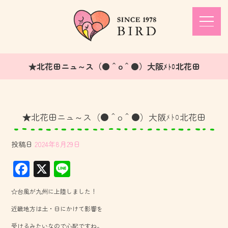
★北花田ニュ～ス（●＾o＾●）大阪ﾒﾄﾛ北花田
★北花田ニュ～ス（●＾o＾●）大阪ﾒﾄﾛ北花田
投稿日
2024年8月29日
F
X
Li
ac
ne
☆台風が九州に上陸しました！
e
近畿地方は土・日にかけて影響を
b
受けるみたいなので心配ですね。