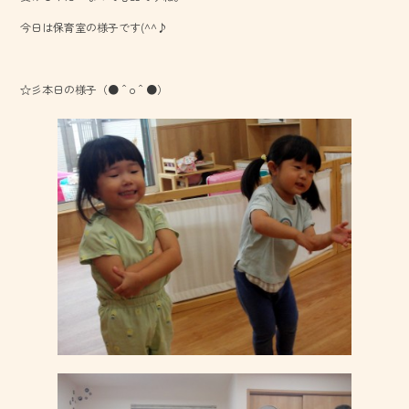
o
今日は保育室の様子です(^^♪
ok
☆彡本日の様子（●＾o＾●）