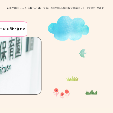
★北花田ニュ～ス（●＾o＾●）大阪ﾒﾄﾛ北花田|小規模保育事業所 バード北花田保育園