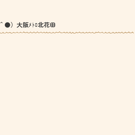
＾●）大阪ﾒﾄﾛ北花田