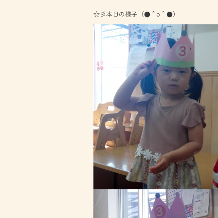
☆彡本日の様子（●＾o＾●）