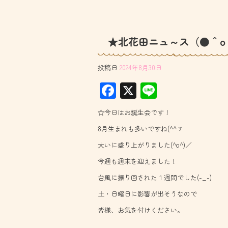
★北花田ニュ～ス（●＾o
投稿日
2024年8月30日
F
X
Li
ac
ne
☆今日はお誕生会です！
e
8月生まれも多いですね(^^ゞ
b
大いに盛り上がりました(^o^)／
o
今週も週末を迎えました！
ok
台風に振り回された１週間でした(-_-)
土・日曜日に影響が出そうなので
皆様、お気を付けください。