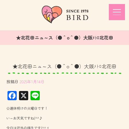
★北花田ニュ～ス（●＾o＾●）大阪ﾒﾄﾛ北花田
★北花田ニュ～ス（●＾o＾●）大阪ﾒﾄﾛ北花田
投稿日
2025年1月14日
F
X
Li
ac
ne
☆連休明けの火曜日です！
e
い～お天気ですね(^^♪
b
今日は戸外の様子です(^^ゞ