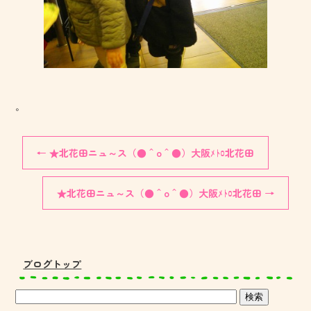
。
←
★北花田ニュ～ス（●＾o＾●）大阪ﾒﾄﾛ北花田
★北花田ニュ～ス（●＾o＾●）大阪ﾒﾄﾛ北花田
→
ブログトップ