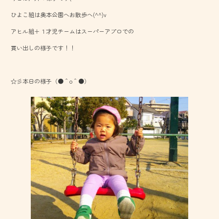
o
ひよこ組は奥本公園へお散歩へ(^^)v
ok
アヒル組＋１才児チームはスーパーアプロでの
買い出しの様子です！！
☆彡本日の様子（●＾o＾●）