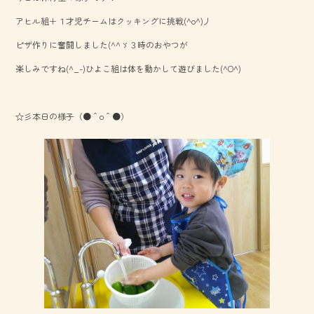
o
アヒル組＋１才児チームはクッキングに挑戦(^o^)丿
ok
ピザ作りに奮闘しました(^^ゞ３時のおやつが
楽しみですね(^_-)ひよこ組は体を動かして遊びました(^O^)
☆彡本日の様子（●＾o＾●）