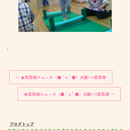
。
←
★北花田ニュ～ス（●＾o＾●）大阪ﾒﾄﾛ北花田
★北花田ニュ～ス（●＾o＾●）大阪ﾒﾄﾛ北花田
→
ブログトップ