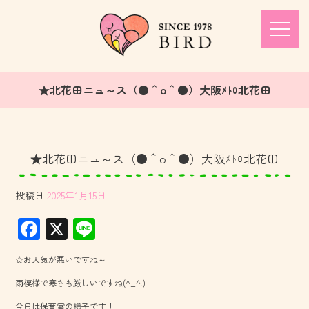
★北花田ニュ～ス（●＾o＾●）大阪ﾒﾄﾛ北花田
★北花田ニュ～ス（●＾o＾●）大阪ﾒﾄﾛ北花田
投稿日
2025年1月15日
F
X
Li
ac
ne
☆お天気が悪いですね～
e
雨模様で寒さも厳しいですね(^_^.)
b
今日は保育室の様子です！