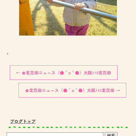
。
←
★北花田ニュ～ス（●＾o＾●）大阪ﾒﾄﾛ北花田
★北花田ニュ～ス（●＾o＾●）大阪ﾒﾄﾛ北花田
→
ブログトップ