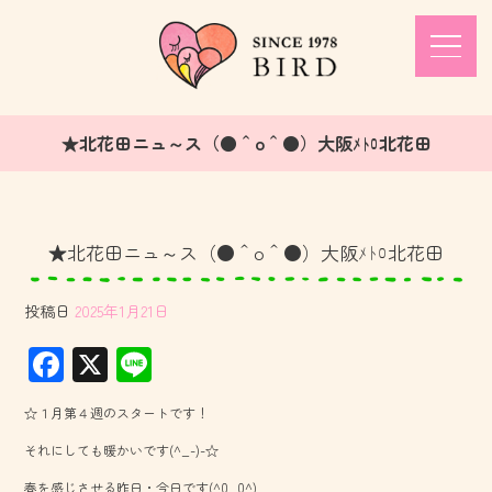
★北花田ニュ～ス（●＾o＾●）大阪ﾒﾄﾛ北花田
★北花田ニュ～ス（●＾o＾●）大阪ﾒﾄﾛ北花田
投稿日
2025年1月21日
F
X
Li
ac
ne
☆１月第４週のスタートです！
e
それにしても暖かいです(^_-)-☆
b
春を感じさせる昨日・今日です(^0_0^)