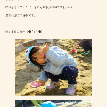
o
昨日もそうでしたが、今日もお散歩日和ですね(^^ゞ
ok
奥本公園での様子です。
☆彡本日の様子（●＾o＾●）