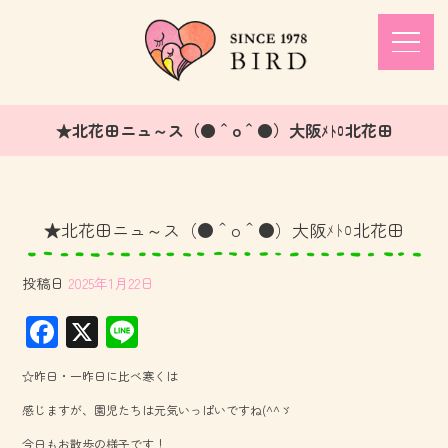
★北花田ニュ～ス（●＾o＾●）大阪ﾒﾄﾛ北花田
★北花田ニュ～ス（●＾o＾●）大阪ﾒﾄﾛ北花田
投稿日
2025年1月22日
F
X
Li
ac
ne
☆昨日・一昨日に比べ寒くは
e
感じますが、園児たちは元気いっぱいですね(^^ゞ
b
今日もお散歩の様子です！