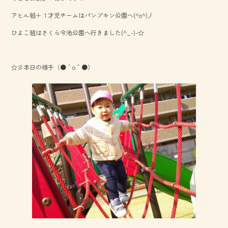
o
アヒル組＋１才児チームはパンプキン公園へ(^o^)丿
ok
ひよこ組はさくら今池公園へ行きました(^_-)-☆
☆彡本日の様子（●＾o＾●）