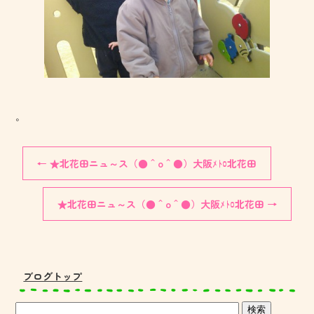
。
←
★北花田ニュ～ス（●＾o＾●）大阪ﾒﾄﾛ北花田
★北花田ニュ～ス（●＾o＾●）大阪ﾒﾄﾛ北花田
→
ブログトップ