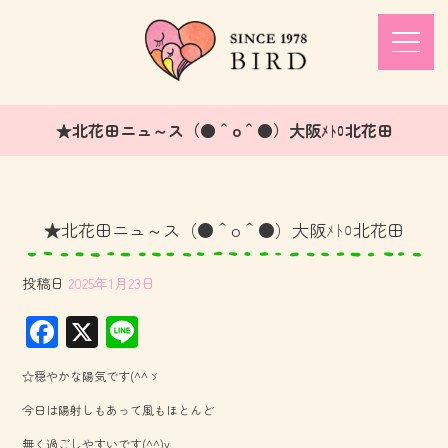
★北花田ニュ～ス（●＾o＾●）大阪ﾒﾄﾛ北花田
★北花田ニュ～ス（●＾o＾●）大阪ﾒﾄﾛ北花田
投稿日
2025年1月23日
F
X
Li
ac
ne
☆穏やかな陽気です(^^ゞ
e
今日は陽射しもあって風もほとんど
b
無く過ごしやすいです(^^)v