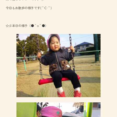
o
今日もお散歩の様子です(＾◇＾)
ok
☆彡本日の様子（●＾o＾●）