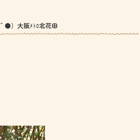
＾●）大阪ﾒﾄﾛ北花田