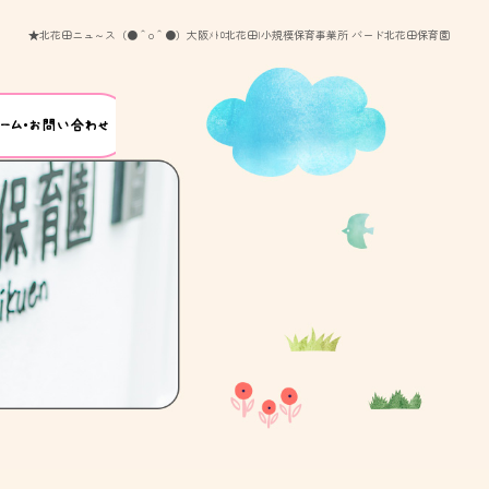
★北花田ニュ～ス（●＾o＾●）大阪ﾒﾄﾛ北花田|小規模保育事業所 バード北花田保育園