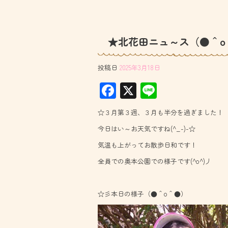
★北花田ニュ～ス（●＾o
投稿日
2025年3月18日
F
X
Li
ac
ne
☆３月第３週、３月も半分を過ぎました！
e
今日はい～お天気ですね(^_-)-☆
b
気温も上がってお散歩日和です！
o
全員での奥本公園での様子です(^o^)丿
ok
☆彡本日の様子（●＾o＾●）