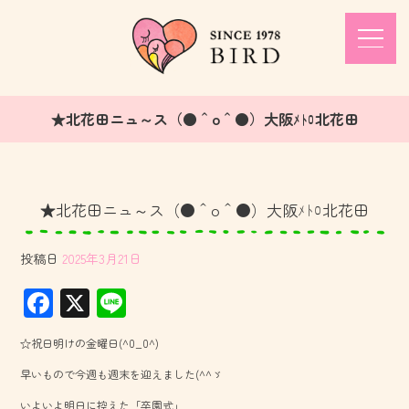
★北花田ニュ～ス（●＾o＾●）大阪ﾒﾄﾛ北花田
★北花田ニュ～ス（●＾o＾●）大阪ﾒﾄﾛ北花田
投稿日
2025年3月21日
F
X
Li
ac
ne
☆祝日明けの金曜日(^0_0^)
e
早いもので今週も週末を迎えました(^^ゞ
b
いよいよ明日に控えた「卒園式」