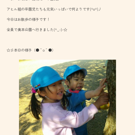
o
アヒル組の卒園児たちも元気いっぱいで何よりです(^o^)丿
ok
今日はお散歩の様子です！
全員で奥本公園へ行きました(^_-)-☆
☆彡本日の様子（●＾o＾●）