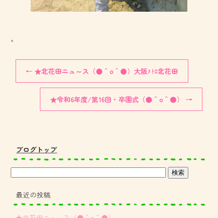
。
←
★北花田ニュ～ス（●＾o＾●）大阪ﾒﾄﾛ北花田
★令和6年度/第16回・卒園式（●＾o＾●）
→
ブログトップ
最近の投稿
★北花田ニュ～ス（●＾o＾●）