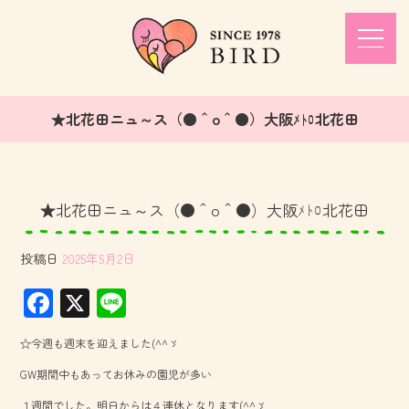
★北花田ニュ～ス（●＾o＾●）大阪ﾒﾄﾛ北花田
★北花田ニュ～ス（●＾o＾●）大阪ﾒﾄﾛ北花田
投稿日
2025年5月2日
F
X
Li
ac
ne
☆今週も週末を迎えました(^^ゞ
e
GW期間中もあってお休みの園児が多い
b
１週間でした。明日からは４連休となります(^^ゞ