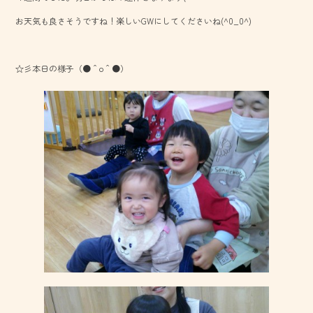
o
お天気も良さそうですね！楽しいGWにしてくださいね(^0_0^)
ok
☆彡本日の様子（●＾o＾●）