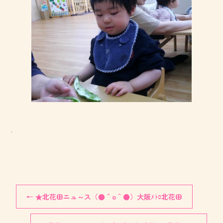
.
←
★北花田ニュ～ス（●＾o＾●）大阪ﾒﾄﾛ北花田