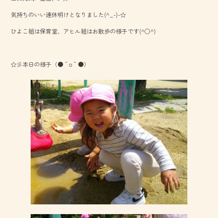
o
気持ちのいい連休明けとなりました(^_-)-☆
ok
ひよこ組は保育室、アヒル組はお散歩の様子です(^○^)
☆彡本日の様子（●＾o＾●）