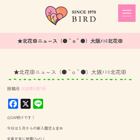
★北花田ニュ～ス（●＾o＾●）大阪ﾒﾄﾛ北花田
★北花田ニュ～ス（●＾o＾●）大阪ﾒﾄﾛ北花田
投稿日
2025年5月7日
F
X
Li
ac
ne
☆GW明けです！
e
今日は５月からの新入園児も含め
b
全員元気に登園(^o^)丿