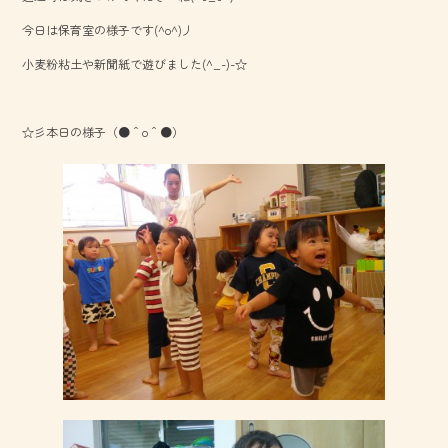
o
今日は保育室の様子です(^o^)丿
ok
小麦粉粘土や新聞紙で遊びました(^_-)-☆
☆彡本日の様子（●＾o＾●）