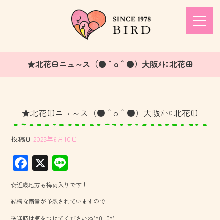
★北花田ニュ～ス（●＾o＾●）大阪ﾒﾄﾛ北花田
★北花田ニュ～ス（●＾o＾●）大阪ﾒﾄﾛ北花田
投稿日
2025年6月10日
F
X
Li
ac
ne
☆近畿地方も梅雨入りです！
e
結構な雨量が予想されていますので
b
送迎時は気をつけてくださいね(^0_0^)