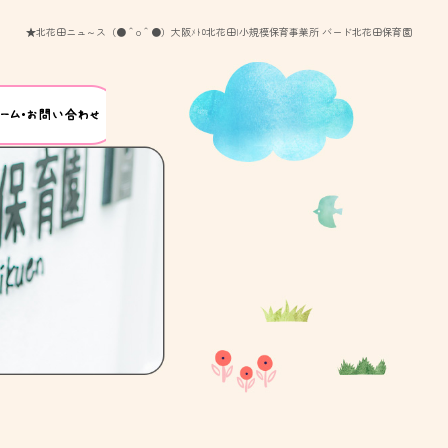
★北花田ニュ～ス（●＾o＾●）大阪ﾒﾄﾛ北花田|小規模保育事業所 バード北花田保育園