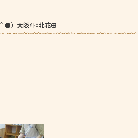
＾●）大阪ﾒﾄﾛ北花田