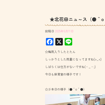
★北花田ニュ～ス（●＾o
投稿日
2025年6月11日
F
X
Li
ac
ne
☆梅雨入りしたとたん
e
しっかりとした雨量になってますね(>_<)
b
しばらくは仕方がないですね(・_・;)
o
今日も保育室の様子です！
ok
☆彡本日の様子（●＾o＾●）