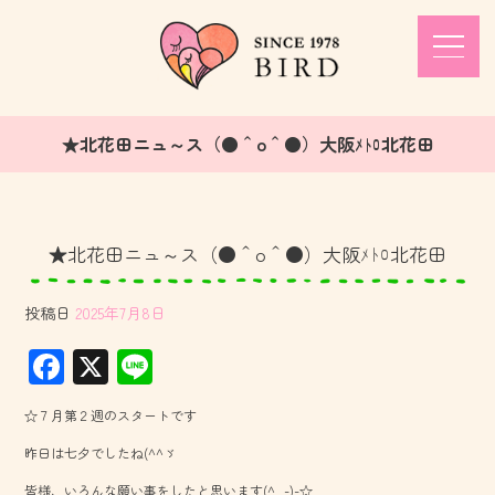
★北花田ニュ～ス（●＾o＾●）大阪ﾒﾄﾛ北花田
★北花田ニュ～ス（●＾o＾●）大阪ﾒﾄﾛ北花田
投稿日
2025年7月8日
F
X
Li
ac
ne
☆７月第２週のスタートです
e
昨日は七夕でしたね(^^ゞ
b
皆様、いろんな願い事をしたと思います(^_-)-☆