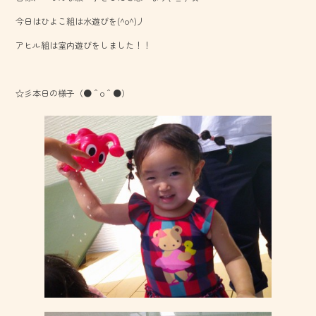
o
今日はひよこ組は水遊びを(^o^)丿
ok
アヒル組は室内遊びをしました！！
☆彡本日の様子（●＾o＾●）