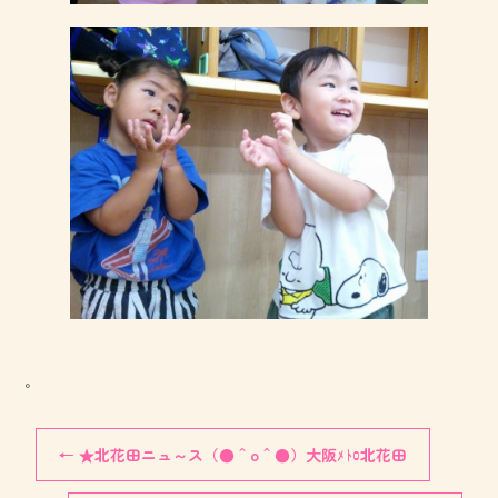
。
←
★北花田ニュ～ス（●＾o＾●）大阪ﾒﾄﾛ北花田