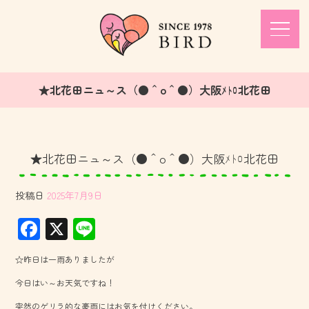
★北花田ニュ～ス（●＾o＾●）大阪ﾒﾄﾛ北花田
★北花田ニュ～ス（●＾o＾●）大阪ﾒﾄﾛ北花田
投稿日
2025年7月9日
F
X
Li
ac
ne
☆昨日は一雨ありましたが
e
今日はい～お天気ですね！
b
突然のゲリラ的な豪雨にはお気を付けください。