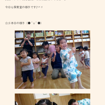
o
今日も保育室の様子です(^^ゞ
ok
☆彡本日の様子（●＾o＾●）