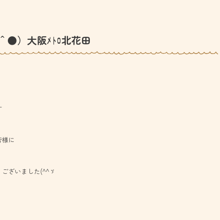
＾●）大阪ﾒﾄﾛ北花田
す
皆様に
ございました(^^ゞ