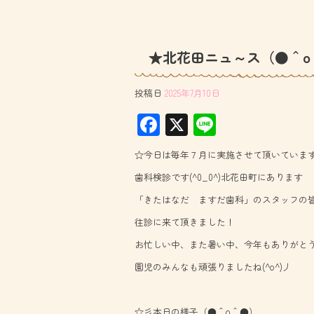
★北花田ニュ～ス（●＾o
投稿日
2025年7月10日
F
X
Li
ac
ne
☆今日は毎年７月に実施させて頂いていま
e
歯科検診です(^0_0^)北花田町にあります
b
「きたはなだ ますだ歯科」のスタッフの
o
往診に来て頂きました！
ok
お忙しい中、また暑い中、今年もありがとう
園児のみんなも頑張りましたね(^o^)丿
☆彡本日の様子（●＾o＾●）