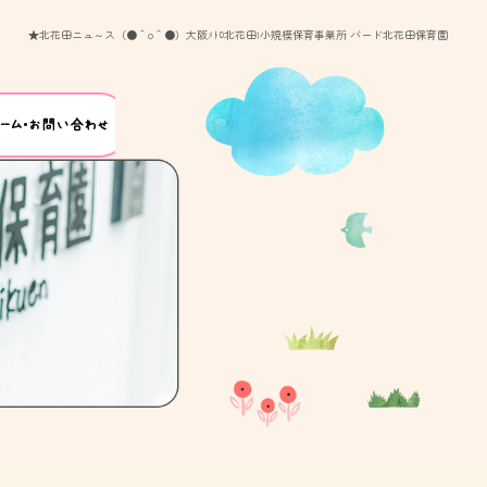
★北花田ニュ～ス（●＾o＾●）大阪ﾒﾄﾛ北花田|小規模保育事業所 バード北花田保育園