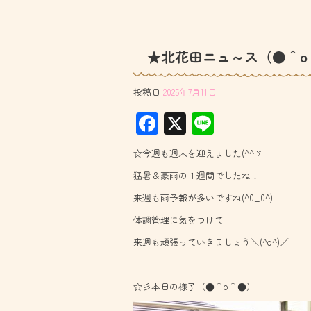
★北花田ニュ～ス（●＾o
投稿日
2025年7月11日
F
X
Li
ac
ne
☆今週も週末を迎えました(^^ゞ
e
猛暑＆豪雨の１週間でしたね！
b
来週も雨予報が多いですね(^0_0^)
o
体調管理に気をつけて
ok
来週も頑張っていきましょう＼(^o^)／
☆彡本日の様子（●＾o＾●）