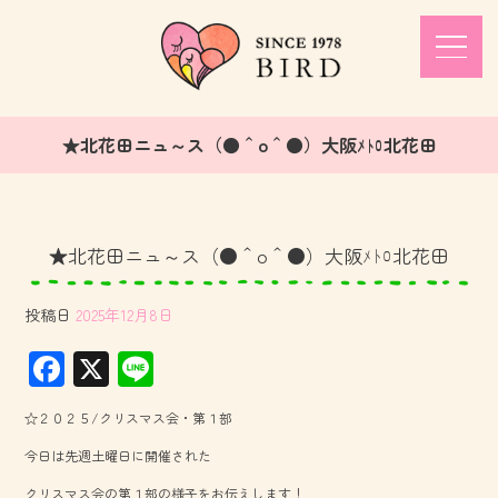
★北花田ニュ～ス（●＾o＾●）大阪ﾒﾄﾛ北花田
★北花田ニュ～ス（●＾o＾●）大阪ﾒﾄﾛ北花田
投稿日
2025年12月8日
F
X
Li
ac
ne
☆２０２５/クリスマス会・第１部
e
今日は先週土曜日に開催された
b
クリスマス会の第１部の様子をお伝えします！