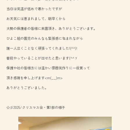
o
当日は気温が低めで寒かったですが
ok
お天気には恵まれまして、朝早くから
大勢の保護者の皆様に来園頂き、ありがとうございます。
ひよこ組の園児のみんなも緊張感に包まれながら
誰一人泣くことなく頑張ってくれました!(^^)!
普段やっていることが出せたと思います(^^ゞ
保護や社の皆様方には温かい雰囲気作りに一役買って
頂き感謝を申し上げます<m(__)m>
ありがとうございました。
☆彡2025/クリスマス会・第1部の様子