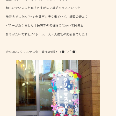
o
和らいでいましたね！さすがに２歳児クラスといった
ok
発表会でしたね(^^ゞ全員声も凄く出ていて、練習の時より
パワーがありました！保護者の皆様方の温かい雰囲気も
ありがたいですね(^^♪ 大・大・大成功の発表会でした！
☆彡2025/クリスマス会・第2部の様子（●＾o＾●）