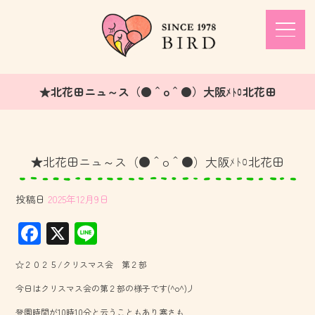
★北花田ニュ～ス（●＾o＾●）大阪ﾒﾄﾛ北花田
★北花田ニュ～ス（●＾o＾●）大阪ﾒﾄﾛ北花田
投稿日
2025年12月9日
F
X
Li
ac
ne
☆２０２５/クリスマス会 第２部
e
今日はクリスマス会の第２部の様子です(^o^)丿
b
登園時間が10時10分と云うこともあり寒さも