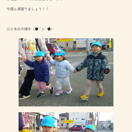
o
今週も頑張りましょう！！
ok
☆彡本日の様子（●＾o＾●）