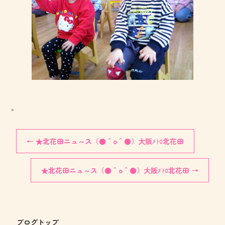
。
←
★北花田ニュ～ス（●＾o＾●）大阪ﾒﾄﾛ北花田
★北花田ニュ～ス（●＾o＾●）大阪ﾒﾄﾛ北花田
→
ブログトップ