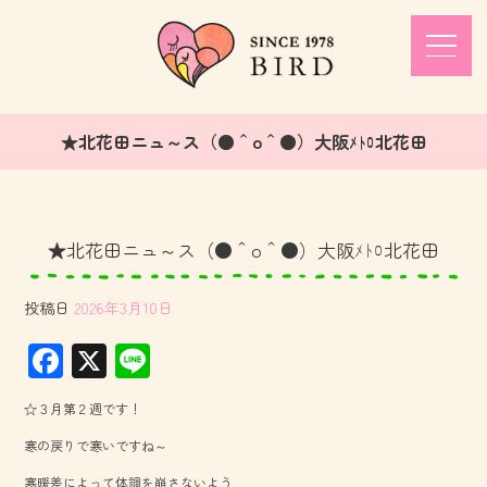
★北花田ニュ～ス（●＾o＾●）大阪ﾒﾄﾛ北花田
★北花田ニュ～ス（●＾o＾●）大阪ﾒﾄﾛ北花田
投稿日
2026年3月10日
F
X
Li
ac
ne
☆３月第２週です！
e
寒の戻りで寒いですね～
b
寒暖差によって体調を崩さないよう