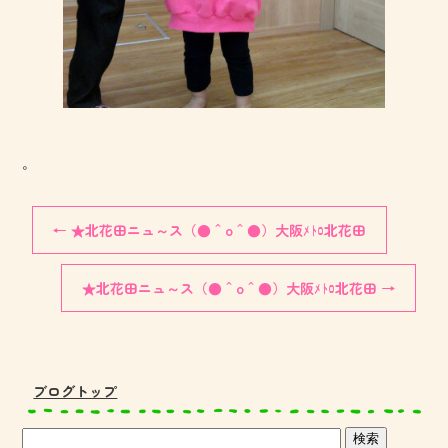
。
←
★北花田ニュ～ス（●＾o＾●）大阪ﾒﾄﾛ北花田
★北花田ニュ～ス（●＾o＾●）大阪ﾒﾄﾛ北花田
→
ブログトップ