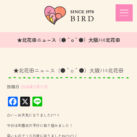
★北花田ニュ～ス（●＾o＾●）大阪ﾒﾄﾛ北花田
★北花田ニュ～ス（●＾o＾●）大阪ﾒﾄﾛ北花田
投稿日
2026年3月11日
F
X
Li
ac
ne
☆い～お天気になりました(^^ゞ
e
今日は卒園式の予行に取り組みました！
b
早いもので１０日後に迫りましたね(^o^)丿