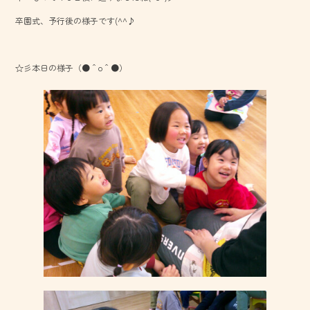
o
卒園式、予行後の様子です(^^♪
ok
☆彡本日の様子（●＾o＾●）