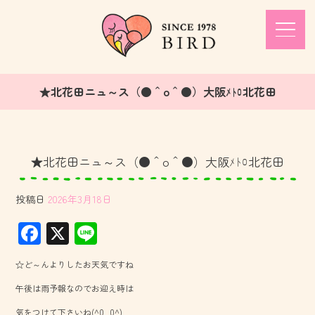
★北花田ニュ～ス（●＾o＾●）大阪ﾒﾄﾛ北花田
★北花田ニュ～ス（●＾o＾●）大阪ﾒﾄﾛ北花田
投稿日
2026年3月18日
F
X
Li
ac
ne
☆ど～んよりしたお天気ですね
e
午後は雨予報なのでお迎え時は
b
気をつけて下さいね(^0_0^)