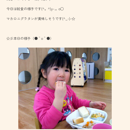
o
今日は給食の様子です(^。^)y-.。o○
ok
マカロニグラタンが美味しそうです(^_-)-☆
☆彡本日の様子（●＾o＾●）