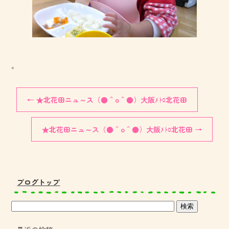
。
←
★北花田ニュ～ス（●＾o＾●）大阪ﾒﾄﾛ北花田
★北花田ニュ～ス（●＾o＾●）大阪ﾒﾄﾛ北花田
→
ブログトップ