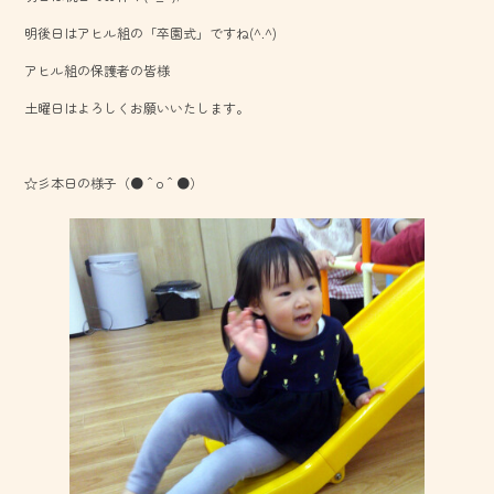
o
明後日はアヒル組の「卒園式」ですね(^.^)
ok
アヒル組の保護者の皆様
土曜日はよろしくお願いいたします。
☆彡本日の様子（●＾o＾●）