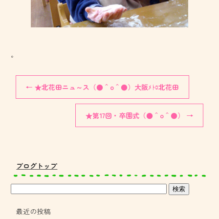
。
←
★北花田ニュ～ス（●＾o＾●）大阪ﾒﾄﾛ北花田
★第17回・卒園式（●＾o＾●）
→
ブログトップ
最近の投稿