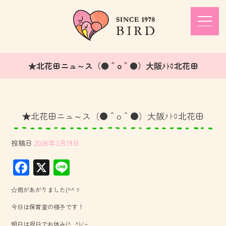
★北花田ニュ～ス（●＾o＾●）大阪ﾒﾄﾛ北花田
★北花田ニュ～ス（●＾o＾●）大阪ﾒﾄﾛ北花田
投稿日
2026年3月19日
F
X
Li
ac
ne
☆雨があがりました(^^ゞ
e
今日は保育室の様子です！
b
明日は祝日でお休み(^_^)/~