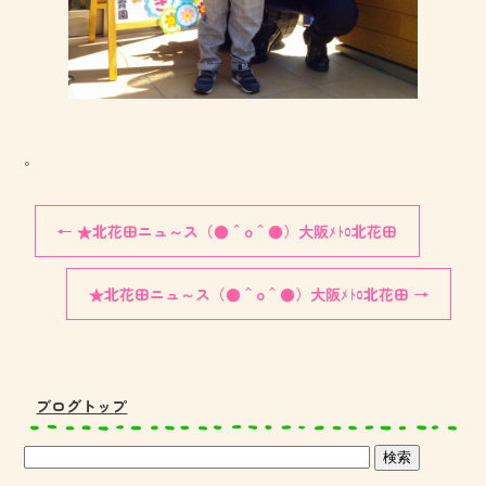
。
←
★北花田ニュ～ス（●＾o＾●）大阪ﾒﾄﾛ北花田
★北花田ニュ～ス（●＾o＾●）大阪ﾒﾄﾛ北花田
→
ブログトップ