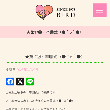
★第17回・卒園式（●＾o＾●）
★第17回・卒園式（●＾o＾●）
投稿日
2026年3月22日
F
X
Li
ac
ne
☆先週土曜日の「卒園式」の様子です！
e
い～お天気に恵まれた今年度の卒園式（●＾o＾●）
b
無事に滞りなく終えることができました(^^♪