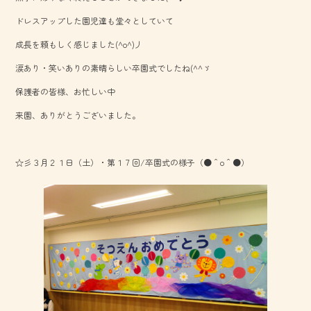
o
ドレスアップした園児達も堂々としていて
ok
成長を頼もしく感じました(^o^)丿
涙あり・笑いありの素晴らしい卒園式でしたね(^^ゞ
保護者の皆様、お忙しい中
来園、ありがとうございました。
☆彡３月２１日（土）・第１７回/卒園式の様子（●＾o＾●）