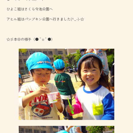
o
ひよこ組はさくら今池公園へ
ok
アヒル組はパンプキン公園へ行きました(^_-)-☆
☆彡本日の様子（●＾o＾●）