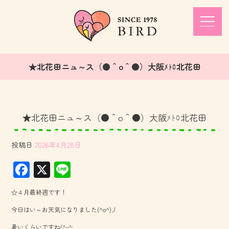
★北花田ニュ～ス（●＾o＾●）大阪ﾒﾄﾛ北花田
★北花田ニュ～ス（●＾o＾●）大阪ﾒﾄﾛ北花田
投稿日
2026年4月28日
F
X
Li
ac
ne
☆４月最終週です！
e
今日はい～お天気になりました(^o^)丿
b
暑いくらいですね(^-^;