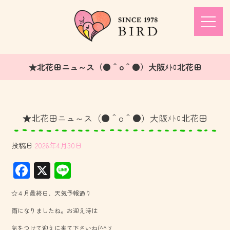
★北花田ニュ～ス（●＾o＾●）大阪ﾒﾄﾛ北花田
★北花田ニュ～ス（●＾o＾●）大阪ﾒﾄﾛ北花田
投稿日
2026年4月30日
F
X
Li
ac
ne
☆４月最終日、天気予報通り
e
雨になりましたね。お迎え時は
b
気をつけて迎えに来て下さいね(^^ゞ