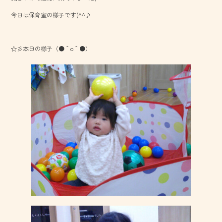
o
今日は保育室の様子です(^^♪
ok
☆彡本日の様子（●＾o＾●）